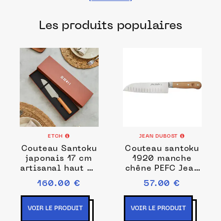
les meilleurs ateliers et manufactures
Les produits populaires
français pour une découpe rapide et
précise.
ETCH
JEAN DUBOST
Couteau Santoku
Couteau santoku
japonais 17 cm
1920 manche
artisanal haut de
chêne PEFC Jean
gamme
Dubost
160.00 €
57.00 €
VOIR LE PRODUIT
VOIR LE PRODUIT