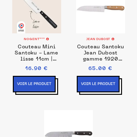
NOGENT***
JEAN DUBOST
Couteau Mini
Couteau Santoku
Santoku - Lame
Jean Dubost
lisse 11cm |
gamme 1920
Nogent Iconic
manche bois
16.90 €
65.00 €
d'olivier
VOIR LE PRODUIT
VOIR LE PRODUIT