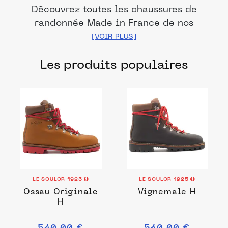
Découvrez toutes les chaussures de
randonnée Made in France de nos
marques et distributeurs partenaires. Des
produits fabriqués dans les meilleurs
Les produits populaires
ateliers et manufactures français pour
chacune de vos envies.
LE SOULOR 1925
LE SOULOR 1925
Ossau Originale
Vignemale H
H