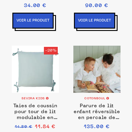
coton
34.00 €
90.00 €
VOIR LE PRODUIT
VOIR LE PRODUIT
-20%
SEVIRA KIDS
COTONBOUL
Taies de coussin
Parure de lit
pour tour de lit
enfant réversible
modulable en
en percale de
gaze de coton,
coton
11.84 €
135.00 €
14.80 €
Jeanne