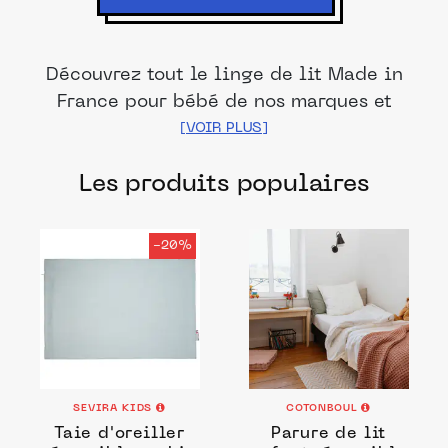
Découvrez tout le linge de lit Made in
France pour bébé de nos marques et
distributeurs partenaires. Des produits
fabriqués dans les meilleurs ateliers et
Les produits populaires
manufactures français pour chacune de
vos envies.
-20%
SEVIRA KIDS
COTONBOUL
Taie d'oreiller
Parure de lit