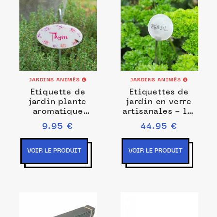
JARDINS ANIMÉS
JARDINS ANIMÉS
Etiquette de
Etiquettes de
jardin plante
jardin en verre
aromatique
artisanales - lot
Vintage
de 5
9.95 €
44.95 €
VOIR LE PRODUIT
VOIR LE PRODUIT