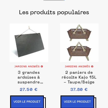
fabriqués dans les meilleurs ateliers et
Les produits populaires
manufactures français pour prendre soin
de vos plantations.
JARDINS ANIMÉS
JARDINS ANIMÉS
3 grandes
2 paniers de
ardoises à
récolte Kajo 15L
suspendre
- Taupe/Beige
30x20cm
27.50 €
37.80 €
VOIR LE PRODUIT
VOIR LE PRODUIT